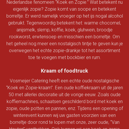
Nederlandse fenomeen “Koek en Zopie.” Wat betekent nu
eigenlijk zopie? Zopie komt van soope en betekent
borreltje. Er werd namelijk vroeger op het ijs nogal alcohol
gebruikt. Tegenwoordig betekent het: warme chocomel,
anijsmelk, slemp, koffie, koek, gluhwein, broodje
rookworst, erwtensoep en misschien een borreltje. Om
het geheel nog meer een nostalgisch tintje te geven kun je
overwegen het echte zopie-drankje tot het assortiment
toe te voegen met bockbier en rum.
Kraam of foodtruck
Vosmeijer Catering heeft een echte oude nostalgische
“Koek en Zopie-kraam”. Een oude koffiekraam uit de jaren
50 met allerlei decoratie uit de vorige eeuw. Zoals oude
koffiemachines, schaatsen geschilderd bord met koek en
zopie, oude potten en pannen, enz. Tijdens een opening of
winterevent kunnen wij uw gasten voorzien van een
borreltje door rond te lopen met onze, zeer oude, “Van