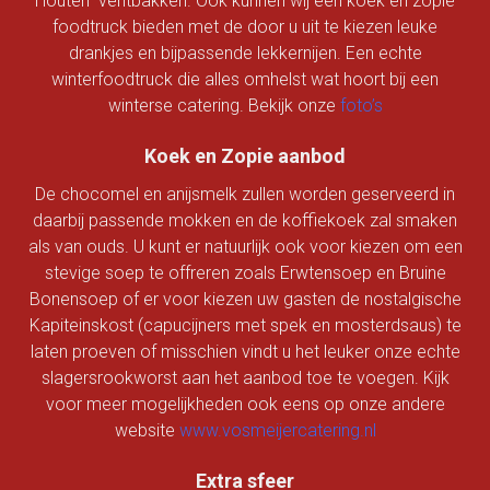
Houten” ventbakken. Ook kunnen wij een koek en zopie
foodtruck bieden met de door u uit te kiezen leuke
drankjes en bijpassende lekkernijen. Een echte
winterfoodtruck die alles omhelst wat hoort bij een
winterse catering. Bekijk onze
foto’s
Koek en Zopie aanbod
De chocomel en anijsmelk zullen worden geserveerd in
daarbij passende mokken en de koffiekoek zal smaken
als van ouds. U kunt er natuurlijk ook voor kiezen om een
stevige soep te offreren zoals Erwtensoep en Bruine
Bonensoep of er voor kiezen uw gasten de nostalgische
Kapiteinskost (capucijners met spek en mosterdsaus) te
laten proeven of misschien vindt u het leuker onze echte
slagersrookworst aan het aanbod toe te voegen. Kijk
voor meer mogelijkheden ook eens op onze andere
website
www.vosmeijercatering.nl
Extra sfeer