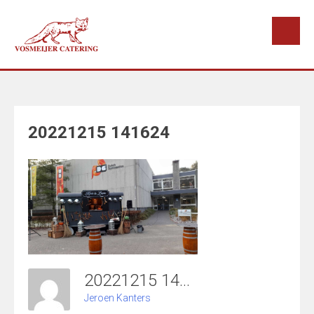
Doorgaan
naar
inhoud
20221215 141624
20221215 141624
Jeroen Kanters