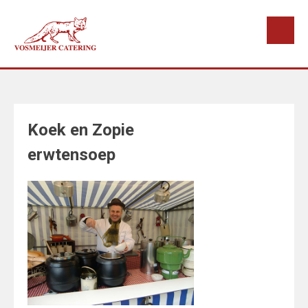
Doorgaan
naar
inhoud
Koek en Zopie
erwtensoep