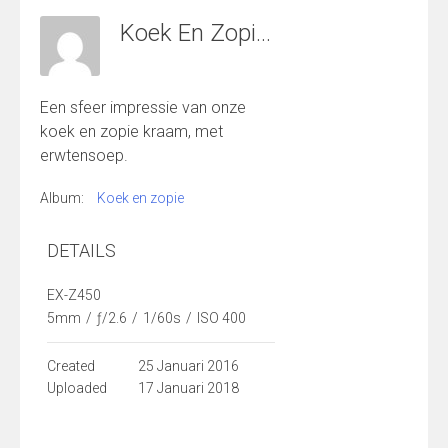
Koek En Zopie Erwtensoep
Een sfeer impressie van onze
koek en zopie kraam, met
erwtensoep.
Album:
Koek en zopie
DETAILS
EX-Z450
5mm
/
ƒ/2.6
/
1/60s
/
ISO 400
Created
25 Januari 2016
Uploaded
17 Januari 2018