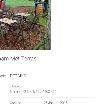
raam Met Terras
DETAILS
opie
EX-Z450
5mm
/
ƒ/2.6
/
1/60s
/
ISO 400
Created
25 Januari 2016