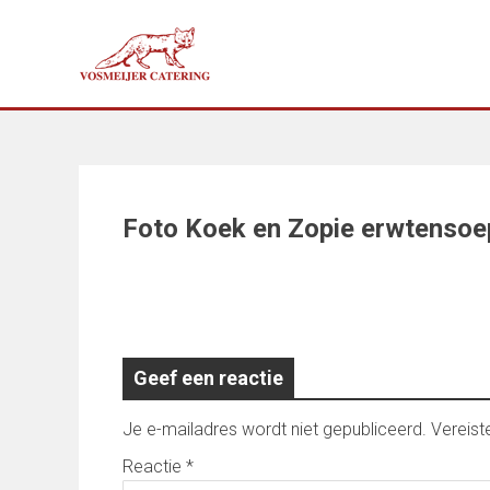
Doorgaan
naar
inhoud
Foto Koek en Zopie erwtensoe
Geef een reactie
Je e-mailadres wordt niet gepubliceerd.
Vereist
Reactie
*