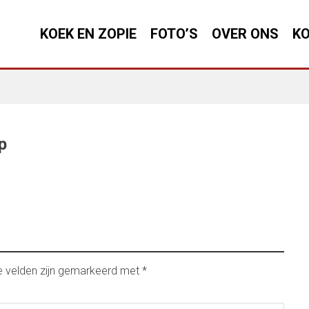
KOEK EN ZOPIE
FOTO’S
OVER ONS
KO
p
e velden zijn gemarkeerd met
*